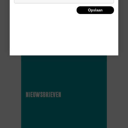
whitepaper
Opslaan
nieuwsbrieven