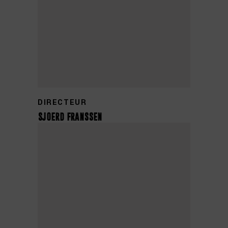
+31 0314 355 835
DIRECTEUR
sjoerd franssen
lisette@