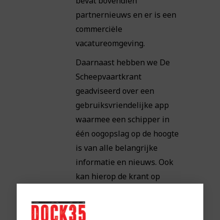
bevat bovendien
partnernieuws en er is een
commerciële
vacatureomgeving.
Daarnaast hebben we De
Scheepvaartkrant
geadviseerd over een
gebruiksvriendelijke app
waarmee een schipper in
één oogopslag op de hoogte
is van alle belangrijke
informatie en nieuws. Ook
kan hierop de krant op
gebruiksvriendelijke wijze
worden gelezen.