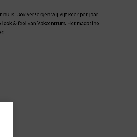
 nu is. Ook verzorgen wij vijf keer per jaar
 de look & feel van Vakcentrum. Het magazine
r.