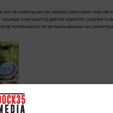
 voor de restyling van het vakblad Lekkernijver zoals het er
t resultaat is een prachtig gedrukt tijdschrift, compleet in
et de hoofdredacteur en de media-adviseur van Lekkernijve