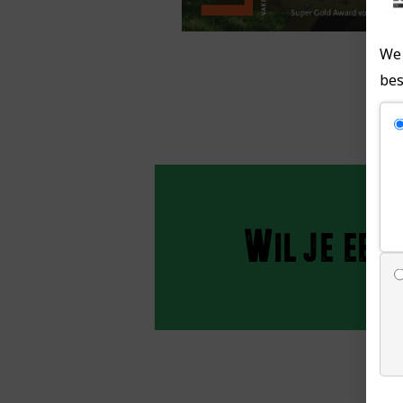
We 
bes
Wil je een 