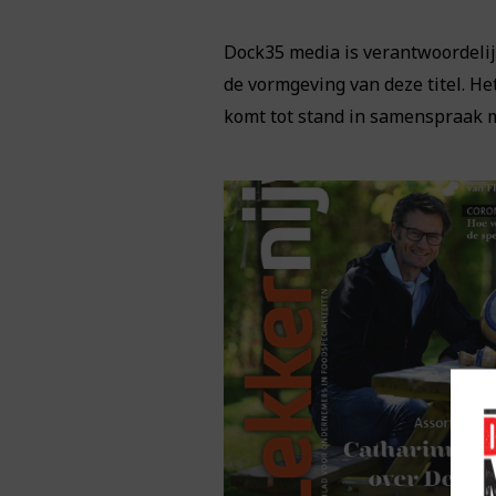
Dock35 media is verantwoordelijk
de vormgeving van deze titel. He
komt tot stand in samenspraak m