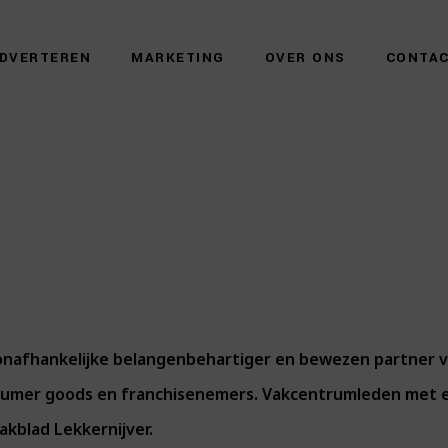
DVERTEREN
MARKETING
OVER ONS
CONTA
nafhankelijke belangenbehartiger en bewezen partner van
sumer goods en franchisenemers. Vakcentrumleden met e
vakblad Lekkernijver.